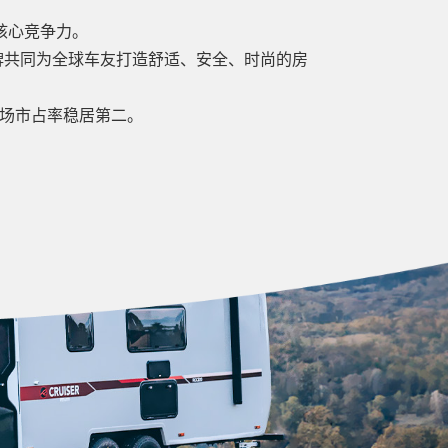
核心竞争力。
大品牌共同为全球车友打造舒适、安全、时尚的房
市场市占率稳居第二。