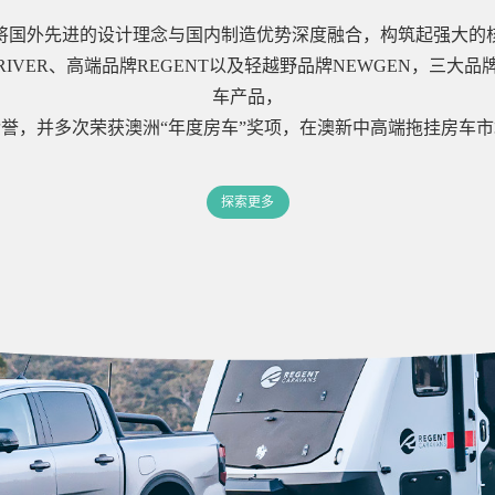
将国外先进的设计理念与国内制造优势深度融合，构筑起强大的
RIVER、高端品牌REGENT以及轻越野品牌NEWGEN，三
车产品，
誉，并多次荣获澳洲“年度房车”奖项，在澳新中高端拖挂房车
探索更多