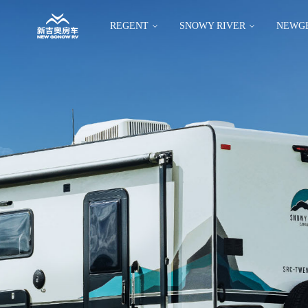
REGENT
SNOWY RIVER
NEWG