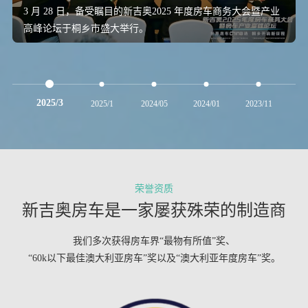
3 月 28 日，备受瞩目的新吉奥2025 年度房车商务大会暨产业
高峰论坛于桐乡市盛大举行。
2025/3
2025/1
2024/05
2024/01
2023/11
20
荣誉资质
新吉奥房车是一家屡获殊荣的制造商
我们多次获得房车界“最物有所值”奖、
“60k以下最佳澳大利亚房车”奖以及“澳大利亚年度房车”奖。