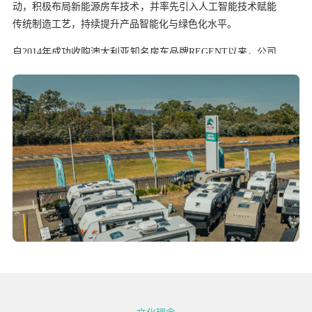
动，积极布局新能源房车技术，并率先引入人工智能技术赋能
传统制造工艺，持续提升产品智能化与绿色化水平。
自2014年成功收购澳大利亚知名房车品牌REGENT以来，公司
深度融合国际先进设计理念与中国智造优势，形成了以中端畅
销品牌 SNOWY RIVER、高端品牌 REGENT、轻越野品牌
NEWGEN 为核心的多品牌矩阵。三大品牌各具特色，致力于
为全球用户提供舒适、安全、时尚的房车产品，屡次荣获澳大
利亚“年度房车”奖项，赢得市场广泛认可。
根据弗若斯特沙利文报告，按2023年销量计算，新吉奥房车在
澳大拉西亚地区房车市场占有率位居第二，是该地区最具影响
力的房车制造商之一。
在房车制造业务基础上，公司持续完善产业生态布局，业务延
伸至房车营地开发与运营、房车出行服务平台（去野星球）、
房车金融服务三大领域，致力于构建从制造、服务到生活方式
的房车全产业链闭环。
2025年1月，新吉奥房车成功于香港交易所上市（股票代码：