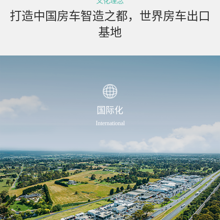
文化理念
0805.HK
），成为“中国房车第一股”，标志着公司发展进入资
打造中国房车智造之都，世界房车出口
本赋能与全球拓展的新阶段。
基地
当下，新吉奥房车正持续加大工厂智能化投入，并依托在澳新
市场积累的成熟运营经验，加速向欧美等主流房车市场拓展，
致力于为全球消费者提供更具竞争力的产品与更优质的服务体
验，持续推动房车生活方式的普及与发展。
国际化
International