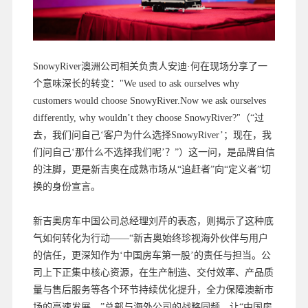
SnowyRiver澳洲公司相关负责人安迪·何在现场分享了一
个意味深长的转变："We used to ask ourselves why
customers would choose SnowyRiver.Now we ask ourselves
differently, why wouldn’t they choose SnowyRiver?"（“过
去，我们问自己‘客户为什么选择SnowyRiver’；现在，我
们问自己‘那什么不选择我们呢’？”）这一问，是品牌自信
的注脚，更是新吉奥在成熟市场从“追赶者”向“定义者”切
换的身份宣言。
新吉奥房车中国公司总经理刘芹的表态，则揭示了这种底
气如何转化为行动——“新吉奥始终珍视海外伙伴与用户
的信任，更深知作为‘中国房车第一股’的责任与担当。公
司上下正集中核心资源，在生产制造、交付效率、产品质
量与售后服务等各个环节持续优化提升，全力保障澳新市
场的高速发展。”总部与海外公司的战略同频，让“中国房