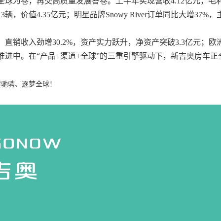
全球为卷，再交高质量发展答卷。上半年实现营收4.12亿元，毛利
辆，价值4.35亿元；明星品牌Snowy River订单同比大增37
直销收入劲增30.2%，资产实力跃升，净资产突破3.3亿元；
推进中。在“产品+渠道+全球”的三重引擎驱动下，新吉奥房车
健驰骋、逐梦全球！