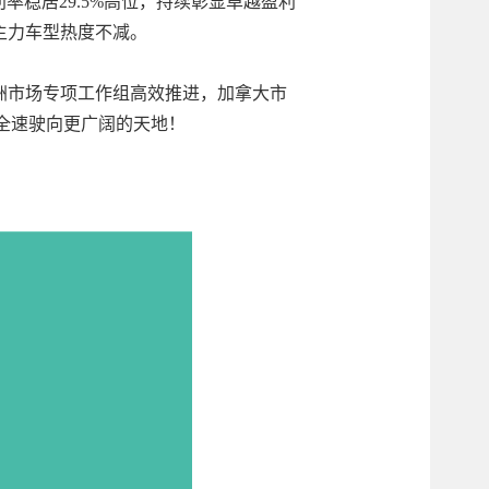
率稳居29.5%高位，持续彰显卓越盈利
%，主力车型热度不减。
欧洲市场专项工作组高效推进，加拿大市
正全速驶向更广阔的天地！